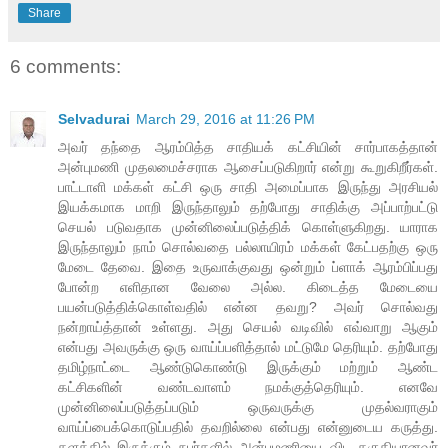
Share
6 comments:
Selvadurai
March 29, 2016 at 11:26 PM
அவர் தந்தை ஆரம்பித்த சாதியக் கட்சியின் சார்பாகத்தான்
அன்புமணி முதலமைச்சராக ஆசைப்படுகிறார் என்று கூறுகிறீர்கள்.
பாட்டாளி மக்கள் கட்சி ஒரு சாதி அமைப்பாக இருந்து அரசியல்
இயக்கமாக மாறி இருந்தாலும் தற்போது சாதிக்கு அப்பாற்பட்டு
செயல் படுவதாக முன்னிலைப்படுத்திக் கொள்ளுகிறது. யாராக
இருந்தாலும் நாம் சொல்வதை பல்லாயிரம் மக்கள் கேட்பதற்கு ஒரு
மேடை தேவை. இதை உருவாக்குவது ஒன்றும் ப்ளாக் ஆரம்பிப்பது
போன்ற எளிதான வேலை அல்ல. கிடைத்த மேடையை
பயன்படுத்திக்கொள்வதில் என்ன தவறு? அவர் சொல்வது
நன்றாய்த்தான் உள்ளது. அது செயல் வடிவில் எவ்வாறு ஆகும்
என்பது அவருக்கு ஒரு வாய்ப்பளித்தால் மட்டுமே தெரியும். தற்போது
தமிழ்நாட்டை ஆண்டுகொண்டு இருக்கும் மற்றும் ஆண்ட
கட்சிகளின் வண்டவாளம் நமக்குத்தெரியும். எனவே
முன்னிலைப்படுத்தப்படும் ஒருவருக்கு முதல்வராகும்
வாய்ப்பைக்கொடுப்பதில் தவறில்லை என்பது என்னுடைய கருத்து.
களத்தில் இருக்கும் நபர்களில் அன்புமணியை விட தகுதியானவர்