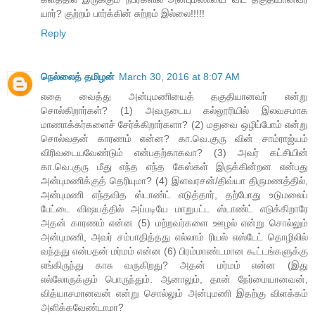
யார்? குற்றம் பார்க்கின் சுற்றம் இல்லை!!!!!
Reply
நெல்லைத் தமிழன்
March 30, 2016 at 8:07 AM
எதை வைத்து அன்புமணியைத் தகுதியானவர் என்று
சொல்கிறார்கள்? (1) அவருடைய கல்லூரியில் இலவசமாக
மாணாக்கர்களைச் சேர்க்கிறார்களா? (2) மதுவை ஒழிப்போம் என்று
சொல்வதன் காரணம் என்ன? கா.வெ.குரு வின் சாம்ராஜ்யம்
விரிவடையவேண்டும் என்பதற்காகவா? (3) அவர் கட்சியின்
கா.வெ.குரு மீது எந்த எந்த கேஸ்கள் இருக்கின்றன என்பது
அன்புமணிக்குத் தெரியுமா? (4) இளவரசன்/திவ்யா திருமணத்தில்,
அன்புமணி எந்தவித ஸ்டாண்ட் எடுத்தார், தற்போது உடுமலைப்
பேட்டை விஷயத்தில் அப்படியே மாறுபட்ட ஸ்டாண்ட் எடுக்கிறாரே
அதன் காரணம் என்ன (5) மற்றவர்களை ஊழல் என்று சொல்லும்
அன்புமணி, அவர் சம்பாதித்தது எல்லாம் ரியல் எஸ்டேட் தொழிலில்
வந்தது என்பதன் மர்மம் என்ன (6) பிரம்மாண்டமான கூட்டங்களுக்கு
எங்கிருந்து காசு வருகிறது? அதன் மர்மம் என்ன (இது
எல்லோருக்கும் பொருந்தும். ஆனாலும், தான் நேர்மையானவன்,
வித்யாசமானவன் என்று சொல்லும் அன்புமணி இதற்கு விளக்கம்
அளிக்கவேண்டாமா?