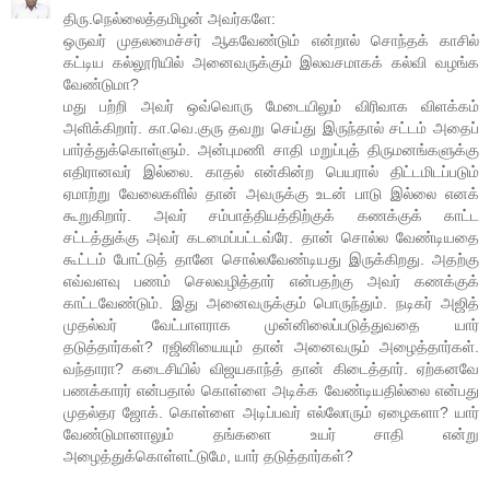
திரு.நெல்லைத்தமிழன் அவர்களே:
ஒருவர் முதலமைச்சர் ஆகவேண்டும் என்றால் சொந்தக் காசில்
கட்டிய கல்லூரியில் அனைவருக்கும் இலவசமாகக் கல்வி வழங்க
வேண்டுமா?
மது பற்றி அவர் ஒவ்வொரு மேடையிலும் விரிவாக விளக்கம்
அளிக்கிறார். கா.வெ.குரு தவறு செய்து இருந்தால் சட்டம் அதைப்
பார்த்துக்கொள்ளும். அன்புமணி சாதி மறுப்புத் திருமனங்களுக்கு
எதிரானவர் இல்லை. காதல் என்கின்ற பெயரால் திட்டமிடப்படும்
ஏமாற்று வேலைகளில் தான் அவருக்கு உடன் பாடு இல்லை எனக்
கூறுகிறார். அவர் சம்பாத்தியத்திற்குக் கணக்குக் காட்ட
சட்டத்துக்கு அவர் கடமைப்பட்டவ்ரே. தான் சொல்ல வேண்டியதை
கூட்டம் போட்டுத் தானே சொல்லவேண்டியது இருக்கிறது. அதற்கு
எவ்வளவு பணம் செலவழித்தார் என்பதற்கு அவர் கணக்குக்
காட்டவேண்டும். இது அனைவருக்கும் பொருந்தும். நடிகர் அஜித்
முதல்வர் வேட்பாளராக முன்னிலைப்படுத்துவதை யார்
தடுத்தார்கள்? ரஜினியையும் தான் அனைவரும் அழைத்தார்கள்.
வந்தாரா? கடைசியில் விஜயகாந்த் தான் கிடைத்தார். ஏற்கனவே
பணக்காரர் என்பதால் கொள்ளை அடிக்க வேண்டியதில்லை என்பது
முதல்தர ஜோக். கொள்ளை அடிப்பவர் எல்லோரும் ஏழைகளா? யார்
வேண்டுமானாலும் தங்களை உயர் சாதி என்று
அழைத்துக்கொள்ளட்டுமே, யார் தடுத்தார்கள்?