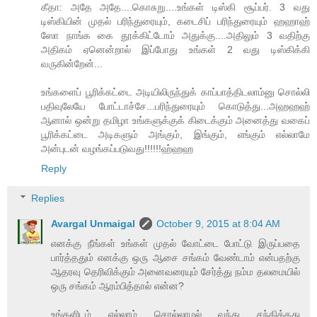
கீதா: அதே அதே....கொசுறு....உங்கள் டிஸ்கி சூப்பர். 3 வது
டிஸ்கியின் முதல் பரிந்துரையும், கடைசிப் பரிந்துரையும் ஹஹாஹ்
ஸோ நாங்க கை தூக்கிட்டோம் அதுக்கு....அதிலும் 3 வதிற்கு
அதிகம் ஏனென்றால் இப்போது உங்கள் 2 வது டிஸ்கிக்கி
வருகின்றேன்...
உங்களைப் பூரிக்கட்டை அடியிலிருந்துக் காப்பாத்திடலாம்னு சொல்லி
பதிவுலேயே போட்டாச்சே...பரிந்துரையும் கொடுத்து...அஹஹஹ்
ஆனால் ஒன்று தமிழா உங்களுக்குக் கிடைக்கும் அனைத்து வகைப்
பூரிக்கட்டை அடிகளும் அங்கும், இங்கும், எங்கும் எல்லாமே
அன்புடன் வழங்கப்படுவது!!!!!!ஹ்ஹஹ
Reply
Replies
Avargal Unmaigal
October 9, 2015 at 8:04 AM
எனக்கு நீங்கள் உங்கள் முதல் வோட்டை போட்டு இருப்பதை
பார்த்ததும் எனக்கு ஒரு ஆசை சங்கம் வேண்டாம் என்பதற்கு
ஆதரவு தெரிவிக்கும் அனைவரையும் சேர்த்து நம்ம தலமையில்
ஒரு சங்கம் ஆரம்பித்தால் என்ன?
உங்களிடம் எல்லாம் சொல்லாமல் வந்து சந்தித்தது