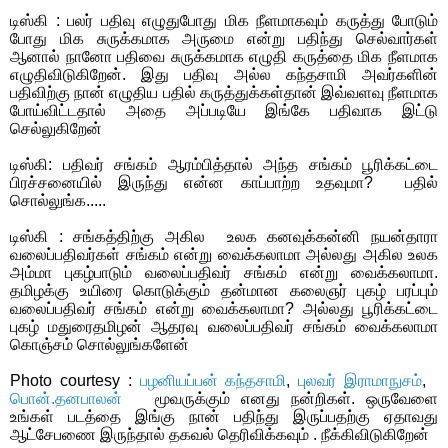
டிஸ்கி : பலர் பதிவு எழுதுபோது மிக நீளமாகவும் கருத்து போடும்
போது மிக சுருக்கமாக அருமை என்று பதிந்து செல்வார்கள்
ஆனால் நானோ பதிவை சுருக்கமாக எழுதி கருத்தை மிக நீளமாக
எழுதிவிடுகிறேன். இது பதிவு அல்ல கந்தசாமி அவர்களின்
பதிவிற்கு நான் எழுதிய பதில் கருத்துக்கள்தான் இவ்வளவு நீளமாக
போய்விட்டதால் அதை அப்படியே இங்கே பதிவாக இட்டு
செல்லுகிறேன்
டிஸ்கி: பதிவர் சங்கம் ஆரம்பித்தால் அந்த சங்கம் பூரிக்கட்டை
பிரச்சனையில் இருந்து என்ன காப்பாற்ற உதவுமா?
பதில்
சொல்லுங்க.....
டிஸ்கி : சங்கத்திற்கு அகில உலக கனவுக்கன்னி நயன்தாரா
வலைப்பதிவர்கள் சங்கம் என்று வைக்கலாமா அல்லது அகில உலக
அம்மா புகழ்பாடும் வலைப்பதிவர் சங்கம் என்று வைக்கலாமா.
தமிழக்கு உயிரை கொடுக்கும் தன்மான கலைஞர் புகழ் பரப்பும்
வலைப்பதிவர் சங்கம் என்று வைக்கலாமா? அல்லது பூரிக்கட்டை
புகழ் மதுரைதமிழன் ஆதரவு வலைப்பதிவர் சங்கம் வைக்கலாமா
கொஞ்சம் சொல்லுங்களேன்
Photo courtesy :
பழனியப்பன் கந்தசாமி
,
புலவர் இராமாநுசம்
,
பொன்.தனபாலன்
மூவருக்கும் எனது நன்றிகள். ஒருவேளை
உங்கள் படத்தை இங்கு நான் பதிந்து இருப்பதற்கு ஏதாவது
ஆட்சேபணை இருந்தால் தகவல் தெரிவிக்கவும் . நீக்கிவிடுகிறேன்