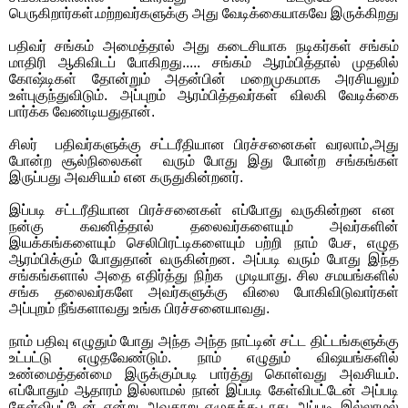
பெருகிறார்கள்.மற்றவர்களுக்கு அது வேடிக்கையாகவே இருக்கிறது
பதிவர் சங்கம் அமைத்தால் அது கடைசியாக நடிகர்கள் சங்கம்
மாதிரி ஆகிவிடப் போகிறது..... சங்கம் ஆரம்பித்தால் முதலில்
கோஷ்டிகள் தோன்றும் அதன்பின் மறைமுகமாக அரசியலும்
உள்புகுந்துவிடும். அப்புறம் ஆரம்பித்தவர்கள் விலகி வேடிக்கை
பார்க்க வேண்டியதுதான்.
சிலர்
பதிவர்களுக்கு சட்டரீதியான பிரச்சனைகள் வரலாம்,அது
போன்ற சூல்நிலைகள்
வரும் போது இது போன்ற சங்கங்கள்
இருப்பது அவசியம் என கருதுகின்றனர்.
இப்படி சட்டரீதியான பிரச்சனைகள் எப்போது வருகின்றன என
நன்கு கவனித்தால் தலைவர்களையும் அவர்களின்
இயக்கங்களையும் செலிபிரட்டிகளையும் பற்றி நாம் பேச, எழுத
ஆரம்பிக்கும் போதுதான் வருகின்றன. அப்படி வரும் போது இந்த
சங்கங்களால் அதை எதிர்த்து நிற்க
முடியாது. சில சமயங்களில்
சங்க தலைவர்களே அவர்களுக்கு விலை போகிவிடுவார்கள்
அப்புறம் நீங்களாவது உங்க பிரச்சனையாவது.
நாம் பதிவு எழுதும் போது அந்த அந்த நாட்டின் சட்ட திட்டங்களுக்கு
உட்பட்டு எழுதவேண்டும். நாம் எழுதும் விஷயங்களில்
உண்மைத்தன்மை இருக்கும்படி பார்த்து கொள்வது அவசியம்.
எப்போதும் ஆதாரம் இல்லாமல் நான் இப்படி கேள்விபட்டேன் அப்படி
கேள்விபட்டேன் என்று அவதூறு எழுதக்கூடாது அப்படி இல்லாமல்