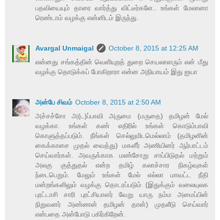
பதவியையும் தாரை வார்த்து விட்டீர்களே.. உங்கள் மேலானா
ரெண்டாம் வழக்கு என்னிடம் இருந்து.
Avargal Unmaigal
October 8, 2015 at 12:25 AM
என்னது சங்கத்தின் வெளியுறத் துறை செயலாளரும் என் மீது
வழக்கு தொடுக்கப் போகிறாரா என்ன அநியாயம் இது ஐயா
அன்பே சிவம்
October 8, 2015 at 2:50 AM
அச்சச்சோ அ(ட)ப்பாவி அருமை (மருதை) தமிழன் மேல்
வழக்கா. உங்கள் கண் எதிரில் உங்கள் கொடும்பாவி
கொளுத்தப்படும். நீங்கள் செல்லுமிடமெல்லாம் (தமிழனின்
கைக்காசை முதல் வைத்து) மகளீர் அணியினர் ஆர்பாட்டம்
செய்வார்கள். அவருக்காக மண்சோறு சாப்பிடுதல் மற்றும்
அலகு குத்துதல் என்ற தமிழ் கலாச்சார நிகழ்வுகள்
ந்டைபெறும். மேலும் உங்கள் மேல் எல்லா மாவட்ட நீதி
மன்றங்களிலும் வழக்கு தொடரப்படும் (இதுக்கும் வலையுலக
புரட்டாசி சாரி புரட்சியாளர் வேறு யாரு நம்ம அமைப்பின்
நிறுவனர் அண்ணன் தமிழன் தான்) முதலீடு செய்வார்
என்பதை அன்போடு பகிர்கிறேன்.