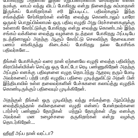
போகிரறது அதனால் இதில் உறுப்பினர்களாக சேர்வதால் என்ன
நமக்கு
லாபம் வந்து விடப் போகிரது என்று நினைத்து சும்மாதான்
இருக்கப் போகிறார்கள் சரி இப்படிபட்ட பதிவர்களும் இந்த
சங்கத்தில் சேர்கிறார்கள் என்றே வைத்து கொண்டாலும் யாரோ
ஒருவர் பொறுப்பில்லாமல் ஒரு பதிவு எழுதி அது பிரச்சனைகளுக்கு
உள்ளாகி கோர்ட்டுக்கு போகிறது என்று வைத்து கொண்டால் இந்த
சங்கம் வக்கிலை வைத்து வழக்கை நடத்தவா
போகிறது அப்படியே
நடத்தினாலும் அதற்கு ஆகும் கோர்ட்டு செலவிற்கு தேவையான
பணம் எங்கிருந்து கிடைக்கப் போகிறது நல்ல யோசிங்க
பதிவர்களே...
நீங்கள் யோசிக்கும் வரை நான் ஏற்கனவே எழுதி வைத்த பதிவிற்கு
கிராபிக்ஸ்மிக்ஸ் செய்து ஒரு போட்டோ ரெடி பண்ணுகிறேன் அதற்கு
அப்புறம் எனக்கு பதிவுகளை எழுத தொடர்ந்து ஆதரவு தரும் மோடி
அவர்களைப் பற்றி பாதி எழுதிய பதிவை முடித்துவிட்டு அதன் பின்
இந்தியாவில் உள்ள தலைவர்களின் பேச்சுகளை கலாய்த்து எழுதிக்
கொண்டிருக்கும் பதிவையும் முடிக்கிறேன்.
அதற்குள் நீங்கள் ஒரு முடிவிற்கு வந்து சங்கத்தை ஆரம்பித்து
வைத்திருந்தால் கவிதைகளை எழுதி என்னப் போன்றவர்களை
டார்ச்சர் பண்ணும் தோழிகள்
மற்றும் தோழர்கள் மீது எனக்கு
அவர்கள் மன உழைச்சலை தருகிறார்கள் என்று வழக்கு
தொடர்கிறேன்...
ஹீஹீ அப்ப நான் வரட்டா?