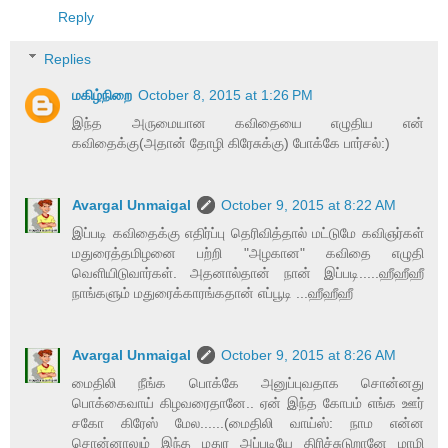
Reply
Replies
மகிழ்நிறை
October 8, 2015 at 1:26 PM
இந்த அருமையான கவிதையை எழுதிய என்
கவிதைக்கு(அதான் தோழி கிரேசுக்கு) போக்கே பார்சல்:)
Avargal Unmaigal
October 9, 2015 at 8:22 AM
இப்படி கவிதைக்கு எதிர்ப்பு தெரிவித்தால் மட்டுமே கவிஞர்கள்
மதுரைத்தமிழனை பற்றி "அழகான" கவிதை எழுதி
வெளியிடுவார்கள். அதனால்தான் நான் இப்படி.....ஹீஹீஹீ
நாங்களும் மதுரைக்காரங்கதான் எப்பூடி ...ஹீஹீஹீ
Avargal Unmaigal
October 9, 2015 at 8:26 AM
மைதிலி நீங்க பொக்கே அனுப்புவதாக சொன்னது
பொக்கைவாய் கிழவரைதானே.. ஏன் இந்த கோபம் எங்க ஊர்
சகோ கிரேஸ் மேல......(மைதிலி வாய்ஸ்: நாம என்ன
சொன்னாலும் இந்த மதுர அப்படியே திரிச்சுடுறானே மாமி