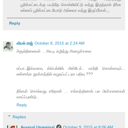
பூரிக்கட்டைக்கு பயந்தே சொல்லிவிட்டு வந்து இருந்தால் நீங்க
எல்லாம் பூரிக்கட்டையோடு அல்லவா வந்து இருப்பீர்கள்,,,
Reply
விமல் ராஜ்
October 8, 2015 at 2:24 AM
//சூல்நிலைகள் ... //கூடி கழித்து //உழைச்சலை
எப்பா..இவ்வளவு ஸ்பெல்லிங் மிஸ்டேக்.. மாற்றி கொள்ளவும்...
என்னங்க தூக்கத்தில் எழுதப்பட்டதா பதிவு ???
நீங்கள் சொல்வது சரிதான் ... சங்கத்தினால் பல பிரச்சனைகள்
வாய்ப்புண்டு..
Reply
Replies
Avargal Unmaigal
October 9, 2015 at 8:06 AM