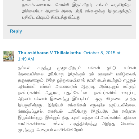
நகைச்சுவையாக சொல்லி இருக்கிறார். சங்கம் வருகிறதோ
இல்லையோ ஆனால் அதை பற்றி எங்களுக்கு இருவருக்கும்
பதிவிட விஷயம் கிடைத்துவிட்டது
Reply
Thulasidharan V Thillaiakathu
October 8, 2015 at
1:49 AM
தங்கள் கருத்து முழுவதிற்கும் எங்கள் ஓட்டு. சங்கம்
தேவையில்லை. இப்போது இருக்கும் நம் உறவுகள் மகிழ்வைத்
தருவதனாலும், இந்த ஒற்றுமையினால் தான் கடல் கடந்தும் எழுதும்
பதிவர்கள் உங்கள் அனைவரின் ஆதரவு, அன்புடனும் உள்ளூர்
நண்பர்களின் ஆதரவு, புதுக்கோட்டை நண்பர்களின் உழைப்பு,
ஆர்வம் எல்லாம் இணைந்து இப்படிப்பட்ட ஒரு விழாவை நடத்த
இயலுகின்றது. இந்தியச் சங்கங்கள் எதுவுமே உருப்படவில்லை.
கோஷ்டிப்பூசல், அரசியல் ....இப்போது இருப்பதே மிக நன்றாக
இருக்கின்றது. இன்னும் திரு பழனி கந்தசாமி அவர்களின் பதிவை
வாசிக்கவில்லை. உங்கள் கருத்திலிருந்து அறிந்து கொள்ள
முடிந்தது. அதையும் வாசிக்கின்றோம்.