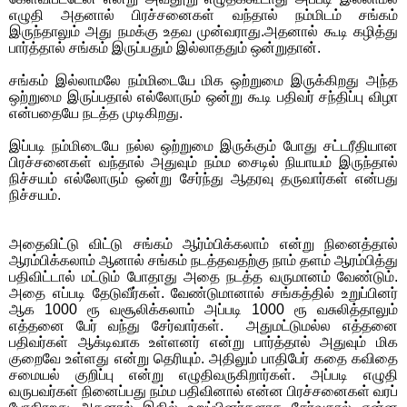
எழுதி அதனால் பிரச்சனைகள் வந்தால் நம்மிடம் சங்கம்
இருந்தாலும் அது நமக்கு உதவ முன்வராது.அதனால் கூடி கழித்து
பார்த்தால் சங்கம் இருப்பதும் இல்லாததும் ஒன்றுதான்.
சங்கம் இல்லாமலே நம்மிடையே மிக ஒற்றுமை இருக்கிறது அந்த
ஒற்றுமை இருப்பதால் எல்லோரும் ஒன்று கூடி பதிவர் சந்திப்பு விழா
என்பதையே நடத்த முடிகிறது.
இப்படி நம்மிடையே நல்ல ஒற்றுமை இருக்கும் போது சட்டரீதியான
பிரச்சனைகள் வந்தால் அதுவும் நம்ம சைடில் நியாயம் இருந்தால்
நிச்சயம் எல்லோரும் ஒன்று சேர்ந்து ஆதரவு தருவார்கள் என்பது
நிச்சயம்.
அதைவிட்டு விட்டு சங்கம் ஆர்ம்பிக்கலாம் என்று நினைத்தால்
ஆரம்பிக்கலாம் ஆனால் சங்கம் நடத்தவதற்கு நாம் தளம் ஆரம்பித்து
பதிவிட்டால் மட்டும் போதாது அதை நடத்த வருமானம் வேண்டும்.
அதை எப்படி தேடுவீர்கள். வேண்டுமானால் சங்கத்தில் உறுப்பினர்
ஆக 1000 ரூ வசூலிக்கலாம் அப்படி 1000 ரூ வசுலித்தாலும்
எத்தனை பேர் வந்து சேர்வார்கள்.
அதுமட்டுமல்ல எத்தனை
பதிவர்கள் ஆக்டிவாக உள்ளனர் என்று பார்த்தால் அதுவும் மிக
குறைவே உள்ளது என்று தெரியும். அதிலும் பாதிபேர் கதை கவிதை
சமையல் குறிப்பு என்று எழுதிவருகிறார்கள். அப்படி எழுதி
வருபவர்கள் நினைப்பது நம்ம பதிவினால் என்ன பிரச்சனைகள் வரப்