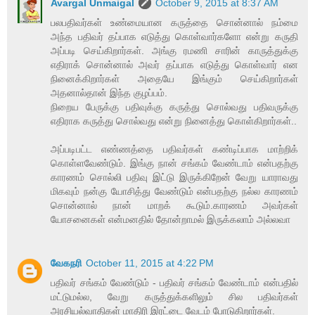
Avargal Unmaigal
October 9, 2015 at 8:37 AM
பலபதிவர்கள் உண்மையான கருத்தை சொன்னால் நம்மை
அந்த பதிவர் தப்பாக எடுத்து கொள்வார்களோ என்று கருதி
அப்படி செய்கிறார்கள். அங்கு ரமணி சாரின் காருத்துக்கு
எதிராக் சொன்னால் அவர் தப்பாக எடுத்து கொள்வார் என
நினைக்கிறார்கள் அதையே இங்கும் செய்கிறார்கள்
அதனால்தான் இந்த குழப்பம்.
நிறைய பேருக்கு பதிவுக்கு கருத்து சொல்வது பதிவருக்கு
எதிராக கருத்து சொல்வது என்று நினைத்து கொள்கிறார்கள்..
அப்படிபட்ட எண்ணத்தை பதிவர்கள் கண்டிப்பாக மாற்றிக்
கொள்ளவேண்டும். இங்கு நான் சங்கம் வேண்டாம் என்பதற்கு
காரணம் சொல்லி பதிவு இட்டு இருக்கிறேன் வேறு யாராவது
மிகவும் நன்கு யோசித்து வேண்டும் என்பதற்கு நல்ல காரணம்
சொன்னால் நான் மாறக் கூடும்.காரணம் அவர்கள்
யோசனைகள் என்மனதில் தோன்றாமல் இருக்கலாம் அல்லவா
வேகநரி
October 11, 2015 at 4:22 PM
பதிவர் சங்கம் வேண்டும் - பதிவர் சங்கம் வேண்டாம் என்பதில்
மட்டுமல்ல, வேறு கருத்துக்களிலும் சில பதிவர்கள்
அரசியல்வாதிகள் மாதிரி இரட்டை வேடம் போடுகிறார்கள்.